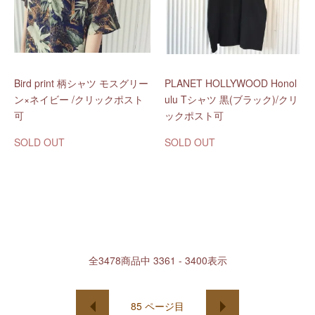
Bird print 柄シャツ モスグリー
PLANET HOLLYWOOD Honol
ン×ネイビー /クリックポスト
ulu Tシャツ 黒(ブラック)/クリ
可
ックポスト可
SOLD OUT
SOLD OUT
全
3478
商品中
3361 - 3400
表示
85
ページ目