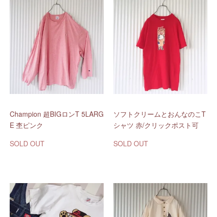
Champion 超BIGロンT 5LARG
ソフトクリームとおんなのこT
E 杢ピンク
シャツ 赤/クリックポスト可
SOLD OUT
SOLD OUT