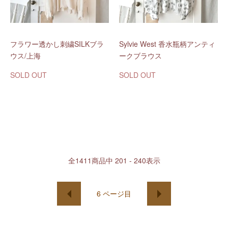
フラワー透かし刺繍SILKブラ
Sylvie West 香水瓶柄アンティ
ウス/上海
ークブラウス
SOLD OUT
SOLD OUT
全
1411
商品中
201 - 240
表示
6
ページ目