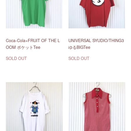
Coca-Cola×FRUIT OF THE L
UNIVERSAL SYUDIO/THING3
OOM ポケットTee
ゆるBIGTee
SOLD OUT
SOLD OUT