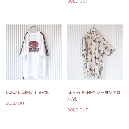
SOLD OUT
ECKO BIG裾絞りTee/2L
KERRY KENNY レーヨンアロ
ハ/2L
SOLD OUT
SOLD OUT