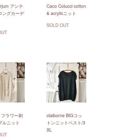
Parjum アンテ
Caco Colucci cotton
ロングカーデ
& acrylicニット
SOLD OUT
OUT
O フラワー刺
claiborne BIGコッ
ブルニット
トンニットベスト/3
XL
OUT