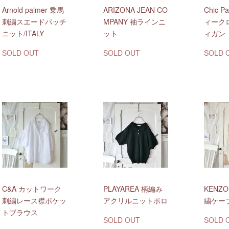
Arnold palmer 乗馬
ARIZONA JEAN CO
Chic 
刺繍スエードパッチ
MPANY 袖ラインニ
ィーク
ニット/ITALY
ット
ィガン
SOLD OUT
SOLD OUT
SOLD 
C&A カットワーク
PLAYAREA 柄編み
KENZ
刺繍レース襟ポケッ
アクリルニットポロ
繍ケー
トブラウス
SOLD OUT
SOLD 