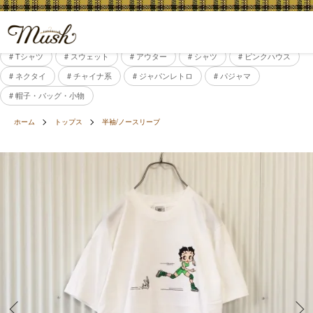
# Tシャツ
# スウェット
# アウター
# シャツ
# ピンクハウス
# ネクタイ
# チャイナ系
# ジャパンレトロ
# パジャマ
# 帽子・バッグ・小物
ホーム
トップス
半袖/ノースリーブ