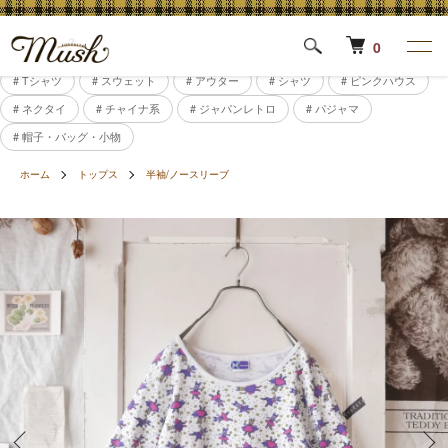
0
# Tシャツ
# スウェット
# アウター
# シャツ
# ピンクハウス
# ネクタイ
# チャイナ系
# ジャパンレトロ
# パジャマ
# 帽子・バッグ・小物
ホーム
トップス
半袖/ノースリーブ