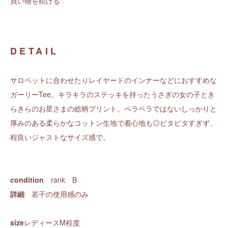
買い物を続ける
DETAIL
サロペットに合わせたりレイヤードのインナーなどにおすすめな
ガーリーTee。キラキラのステッキを持ったうさぎの女の子とき
らきらのお星さまの総柄プリント。ペラペラではないしっかりと
厚みのある柔らかなコットン生地で着心地も◎ピタピタすぎず、
程良いジャストなサイズ感で。
condition
rank B
詳細
若干の使用感のみ
size
レディースM程度