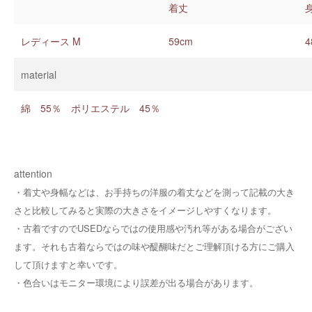
着丈
レディース M
59cm
4
material
綿 55％ ポリエステル 45％
attention
・着丈や身幅などは、お手持ちの洋服の着丈などを測って記載の大き
さと比較してみると実際の大きさをイメージしやすくなります。
・
古着ですのでUSEDならではの使用感や汚れ等がある場合がござい
ます。それも古着ならではの味や醍醐味だとご理解頂ける方にご購入
して頂けますと幸いです。
・
色合いはモニター環境により誤差が出る場合があります。