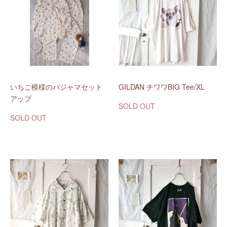
いちご模様のパジャマセット
GILDAN チワワBIG Tee/XL
アップ
SOLD OUT
SOLD OUT