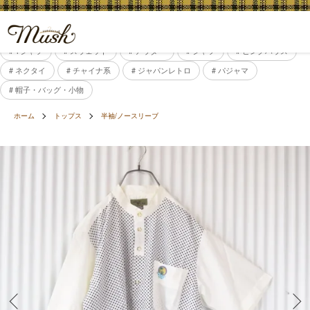
# Tシャツ
# スウェット
# アウター
# シャツ
# ピンクハウス
# ネクタイ
# チャイナ系
# ジャパンレトロ
# パジャマ
# 帽子・バッグ・小物
ホーム
トップス
半袖/ノースリーブ