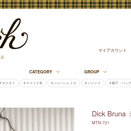
マイアカウント
販店
CATEGORY
GROUP
# ネクタイ
# チャイナ系
# ジャパンレトロ
# パジャマ
# 帽子・バッ
Dick Bru
MTN-721