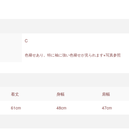
C
色褪せあり。特に袖に強い色褪せが見られます※写真参照
着丈
身幅
肩幅
61cm
48cm
47cm