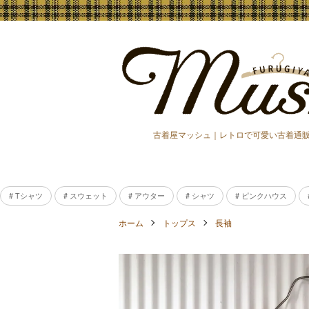
古着屋マッシュ｜レトロで可愛い古着通
# Tシャツ
# スウェット
# アウター
# シャツ
# ピンクハウス
ホーム
トップス
長袖