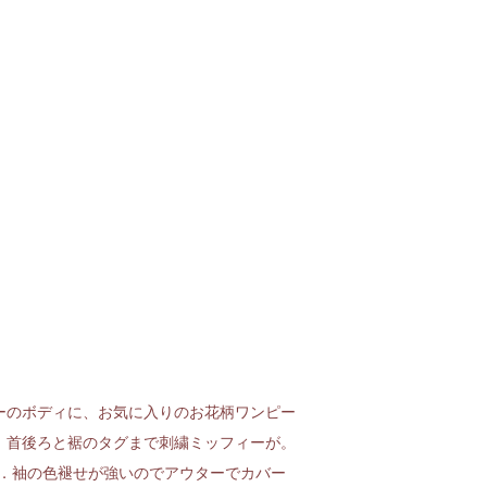
ーのボディに、お気に入りのお花柄ワンピー
。首後ろと裾のタグまで刺繍ミッフィーが。
NESIA．袖の色褪せが強いのでアウターでカバー