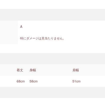
A
特にダメージは見当たりません。
着丈
身幅
肩幅
68cm
58cm
51cm