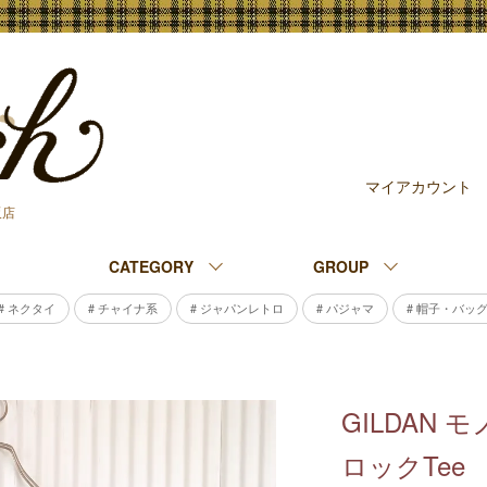
マイアカウント
販店
CATEGORY
GROUP
# ネクタイ
# チャイナ系
# ジャパンレトロ
# パジャマ
# 帽子・バッ
GILDAN
ロックTee