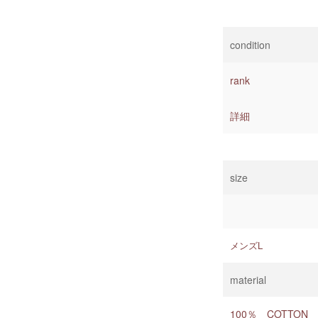
condition
rank
詳細
size
メンズL
material
100％ COTTON