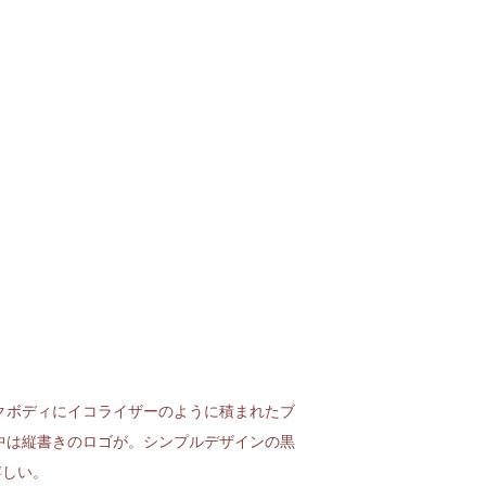
クボディにイコライザーのように積まれたブ
中は縦書きのロゴが。シンプルデザインの黒
嬉しい。