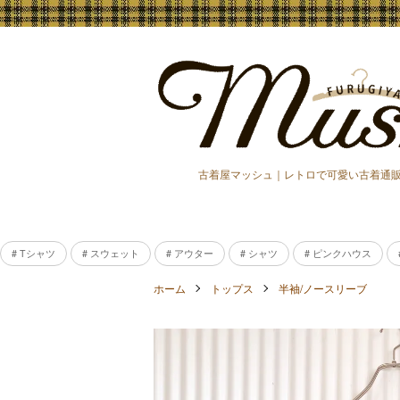
古着屋マッシュ｜レトロで可愛い古着通
# Tシャツ
# スウェット
# アウター
# シャツ
# ピンクハウス
ホーム
トップス
半袖/ノースリーブ