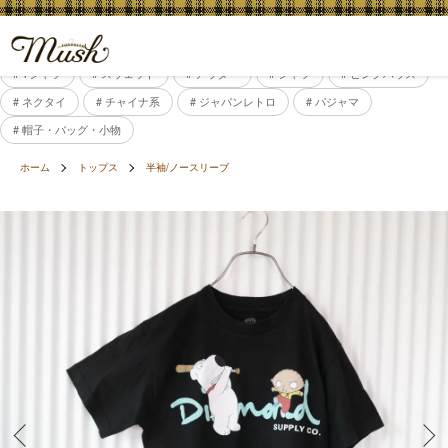
# Tシャツ
# スウェット
# アウター
# シャツ
# ピンクハウス
# ネクタイ
# チャイナ系
# ジャパンレトロ
# パジャマ
# 帽子・バッグ・小物
ホーム
トップス
半袖/ノースリーブ