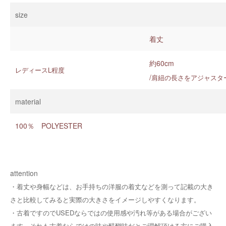
size
着丈
約60cm
レディースL程度
/
肩紐の長さをアジャスタ
material
100％ POLYESTER
attention
・着丈や身幅などは、お手持ちの洋服の着丈などを測って記載の大き
さと比較してみると実際の大きさをイメージしやすくなります。
・
古着ですのでUSEDならではの使用感や汚れ等がある場合がござい
ます。それも古着ならではの味や醍醐味だとご理解頂ける方にご購入