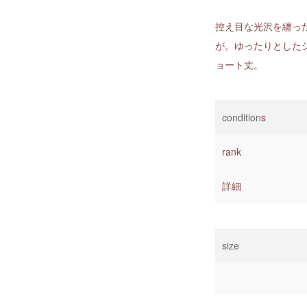
控え目な光沢を纏っ
が。ゆったりとした
ョート丈。
condition
s
rank
詳細
size