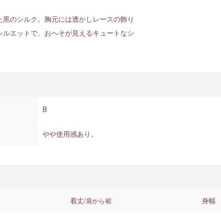
た黒のシルク。胸元には透かしレースの飾り
シルエットで、おへそが見えるキュートなシ
B
やや使用感あり。
着丈/
身幅
肩から裾