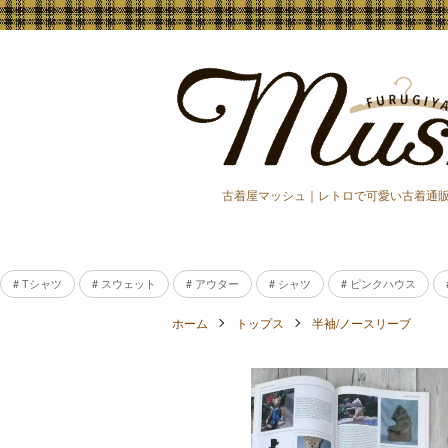
古着屋マッシュ｜レトロで可愛い古着通
# Tシャツ
# スウェット
# アウター
# シャツ
# ピンクハウス
ホーム
トップス
半袖/ノースリーブ