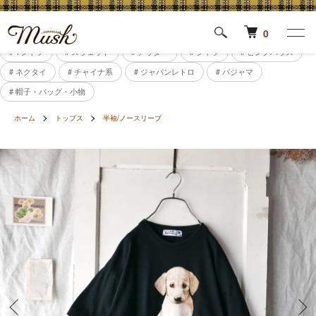
0
# Tシャツ
# スウェット
# アウター
# シャツ
# ピンクハウス
# ネクタイ
# チャイナ系
# ジャパンレトロ
# パジャマ
# 帽子・バッグ・小物
ホーム
トップス
半袖/ノースリーブ