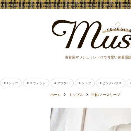
古着屋マッシュ｜レトロで可愛い古着通
# Tシャツ
# スウェット
# アウター
# シャツ
# ピンクハウス
ホーム
トップス
半袖/ノースリーブ