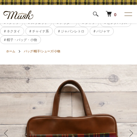
0
# Tシャツ
# スウェット
# アウター
# シャツ
# ピンクハウス
# ネクタイ
# チャイナ系
# ジャパンレトロ
# パジャマ
# 帽子・バッグ・小物
ホーム
バッグ/帽子/シューズ/小物