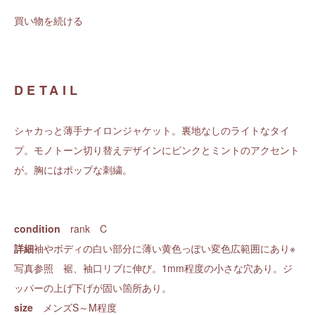
買い物を続ける
DETAIL
シャカっと薄手ナイロンジャケット。裏地なしのライトなタイ
プ。モノトーン切り替えデザインにピンクとミントのアクセント
が。胸にはポップな刺繍。
condition
rank C
詳細
袖やボディの白い部分に薄い黄色っぽい変色広範囲にあり※
写真参照 裾、袖口リブに伸び。1mm程度の小さな穴あり。ジ
ッパーの上げ下げが固い箇所あり。
size
メンズS～M程度