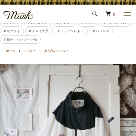
0
# Tシャツ
# スウェット
# アウター
# シャツ
# ピンクハウス
# ネクタイ
# チャイナ系
# ジャパンレトロ
# パジャマ
# 帽子・バッグ・小物
ホーム
アウター
春と秋のアウター