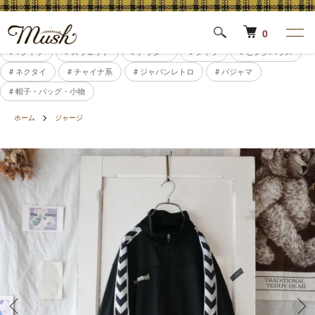
0
# Tシャツ
# スウェット
# アウター
# シャツ
# ピンクハウス
# ネクタイ
# チャイナ系
# ジャパンレトロ
# パジャマ
# 帽子・バッグ・小物
ホーム
ジャージ