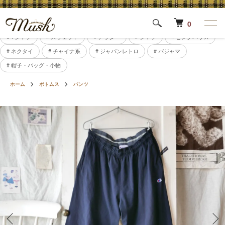
0
# Tシャツ
# スウェット
# アウター
# シャツ
# ピンクハウス
# ネクタイ
# チャイナ系
# ジャパンレトロ
# パジャマ
# 帽子・バッグ・小物
ホーム
ボトムス
パンツ