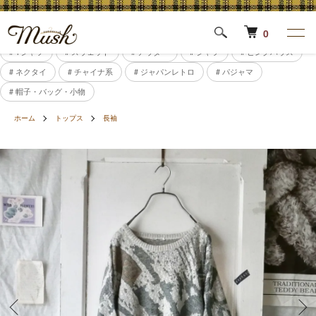
0
# Tシャツ
# スウェット
# アウター
# シャツ
# ピンクハウス
# ネクタイ
# チャイナ系
# ジャパンレトロ
# パジャマ
# 帽子・バッグ・小物
ホーム
トップス
長袖