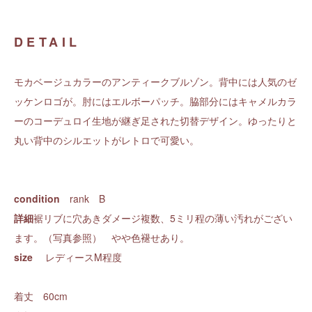
DETAIL
モカベージュカラーのアンティークブルゾン。背中には人気のゼ
ッケンロゴが。肘にはエルボーパッチ。脇部分にはキャメルカラ
ーのコーデュロイ生地が継ぎ足された切替デザイン。ゆったりと
丸い背中のシルエットがレトロで可愛い。
condition
rank B
詳細
裾リブに穴あきダメージ複数、5ミリ程の薄い汚れがござい
ます。（写真参照） やや色褪せあり。
size
レディースM程度
着丈 60cm