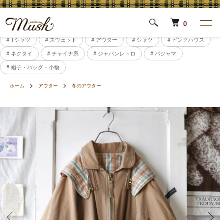
0
# Tシャツ
# スウェット
# アウター
# シャツ
# ピンクハウス
# ネクタイ
# チャイナ系
# ジャパンレトロ
# パジャマ
# 帽子・バッグ・小物
ホーム
アウター
冬のアウター